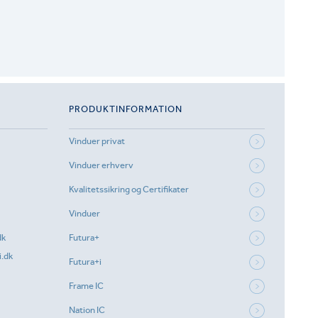
PRODUKTINFORMATION
Vinduer privat
Vinduer erhverv
Kvalitetssikring og Certifikater
Vinduer
dk
Futura+
.dk
Futura+i
Frame IC
Nation IC