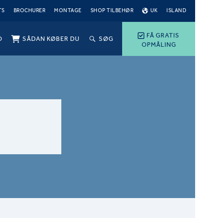
TS
BROCHURER
MONTAGE
SHOP TILBEHØR
UK
ISLAND
FÅ GRATIS
O
SÅDAN KØBER DU
SØG
OPMÅLING