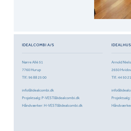
IDEALCOMBI A/S
IDEALHU
Nørre Allé 51
Arnold Niel
7760 Hurup
2650 Hvido
Tlf.:
96 88 25 00
Tlf.:
44 50 2
info@idealcombi.dk
info@idealc
Projektsalg:
P-VEST@idealcombi.dk
Projektsalg:
Håndværker:
H-VEST@idealcombi.dk
Håndværke