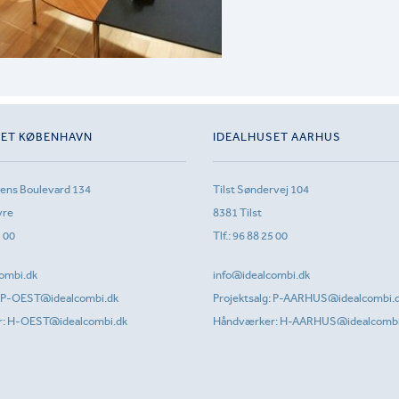
SET KØBENHAVN
IDEALHUSET AARHUS
sens Boulevard 134
Tilst Søndervej 104
vre
8381 Tilst
1 00
Tlf.:
96 88 25 00
ombi.dk
info@idealcombi.dk
P-OEST@idealcombi.dk
Projektsalg:
P-AARHUS@idealcombi.
r:
H-OEST@idealcombi.dk
Håndværker:
H-AARHUS@idealcombi