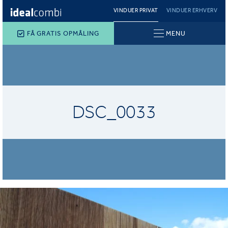
VINDUER PRIVAT
VINDUER ERHVERV
FÅ GRATIS OPMÅLING
MENU
DSC_0033