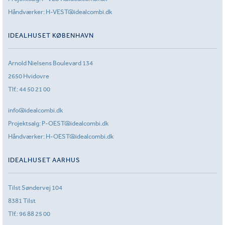
Håndværker:
H-VEST@idealcombi.dk
IDEALHUSET KØBENHAVN
Arnold Nielsens Boulevard 134
2650 Hvidovre
Tlf.:
44 50 21 00
info@idealcombi.dk
Projektsalg:
P-OEST@idealcombi.dk
Håndværker:
H-OEST@idealcombi.dk
IDEALHUSET AARHUS
Tilst Søndervej 104
8381 Tilst
Tlf.:
96 88 25 00