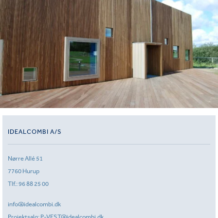
IDEALCOMBI A/S
Nørre Allé 51
7760 Hurup
Tlf.:
96 88 25 00
info@idealcombi.dk
Projektsalg:
P-VEST@idealcombi.dk