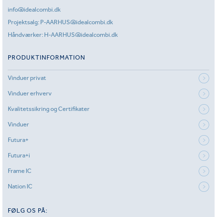
info@idealcombi.dk
Projektsalg:
P-AARHUS@idealcombi.dk
Håndværker:
H-AARHUS@idealcombi.dk
PRODUKTINFORMATION
Vinduer privat
Vinduer erhverv
Kvalitetssikring og Certifikater
Vinduer
Futura+
Futura+i
Frame IC
Nation IC
FØLG OS PÅ: