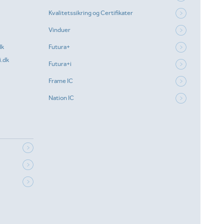
Kvalitetssikring og Certifikater
Vinduer
dk
Futura+
.dk
Futura+i
Frame IC
Nation IC