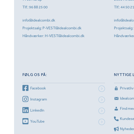
Tlf.:
96 88 25 00
Tlf.:
44 50 2
info@idealcombi.dk
info@idealc
Projektsalg:
P-VEST@idealcombi.dk
Projektsalg:
Håndværker:
H-VEST@idealcombi.dk
Håndværke
FØLG OS PÅ:
NYTTIGE 
Facebook
Privatliv
Idealco
Instagram
Find me
LinkedIn
Kundese
YouTube
Nyhede