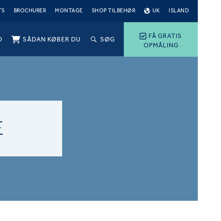
TS
BROCHURER
MONTAGE
SHOP TILBEHØR
UK
ISLAND
FÅ GRATIS
O
SÅDAN KØBER DU
SØG
OPMÅLING
E