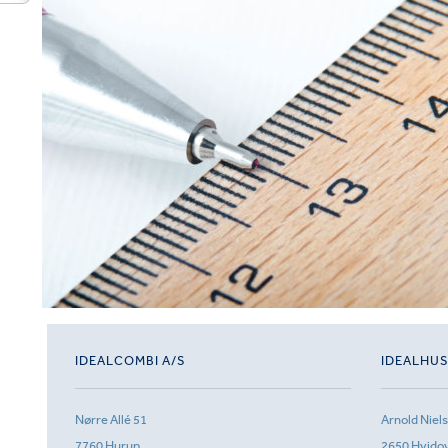
IDEALCOMBI A/S
IDEALHU
Nørre Allé 51
Arnold Niel
7760 Hurup
2650 Hvido