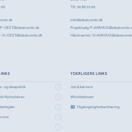
1 00
Tlf.:
96 88 25 00
ombi.dk
info@idealcombi.dk
P-OEST@idealcombi.dk
Projektsalg:
P-AARHUS@idealcombi.
r:
H-OEST@idealcombi.dk
Håndværker:
H-AARHUS@idealcombi
LINKS
YDERLIGERE LINKS
s- og datapolitik
Job & karriere
mbi Nyhedsbrev
Whistleblower
darbejder
Tilgængelighedserklæring
rvice
r