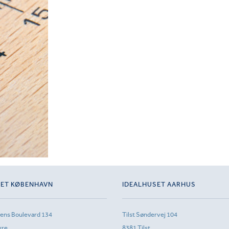
SET KØBENHAVN
IDEALHUSET AARHUS
sens Boulevard 134
Tilst Søndervej 104
vre
8381 Tilst