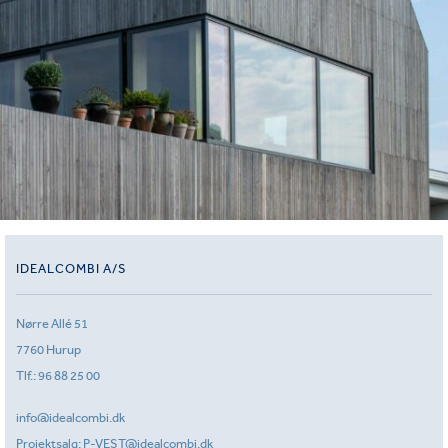
IDEALCOMBI A/S
Nørre Allé 51
7760 Hurup
Tlf.:
96 88 25 00
info@idealcombi.dk
Projektsalg:
P-VEST@idealcombi.dk