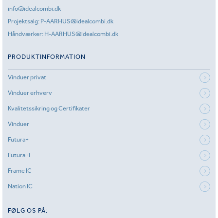
info@idealcombi.dk
Projektsalg:
P-AARHUS@idealcombi.dk
Håndværker:
H-AARHUS@idealcombi.dk
PRODUKTINFORMATION
Vinduer privat
Vinduer erhverv
Kvalitetssikring og Certifikater
Vinduer
Futura+
Futura+i
Frame IC
Nation IC
FØLG OS PÅ: