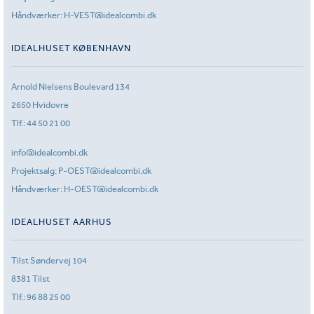
Håndværker:
H-VEST@idealcombi.dk
IDEALHUSET KØBENHAVN
Arnold Nielsens Boulevard 134
2650 Hvidovre
Tlf.:
44 50 21 00
info@idealcombi.dk
Projektsalg:
P-OEST@idealcombi.dk
Håndværker:
H-OEST@idealcombi.dk
IDEALHUSET AARHUS
Tilst Søndervej 104
8381 Tilst
Tlf.:
96 88 25 00