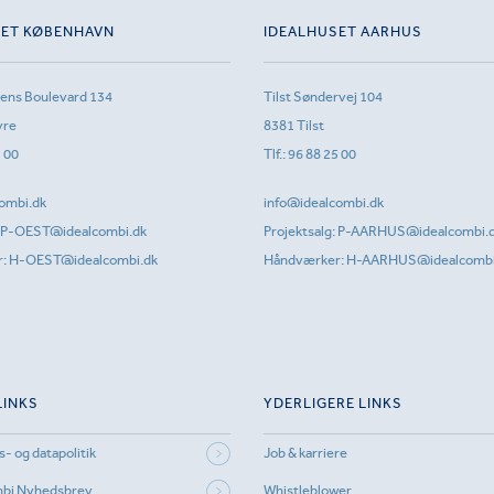
SET KØBENHAVN
IDEALHUSET AARHUS
sens Boulevard 134
Tilst Søndervej 104
vre
8381 Tilst
1 00
Tlf.:
96 88 25 00
ombi.dk
info@idealcombi.dk
P-OEST@idealcombi.dk
Projektsalg:
P-AARHUS@idealcombi.
r:
H-OEST@idealcombi.dk
Håndværker:
H-AARHUS@idealcombi
LINKS
YDERLIGERE LINKS
s- og datapolitik
Job & karriere
mbi Nyhedsbrev
Whistleblower