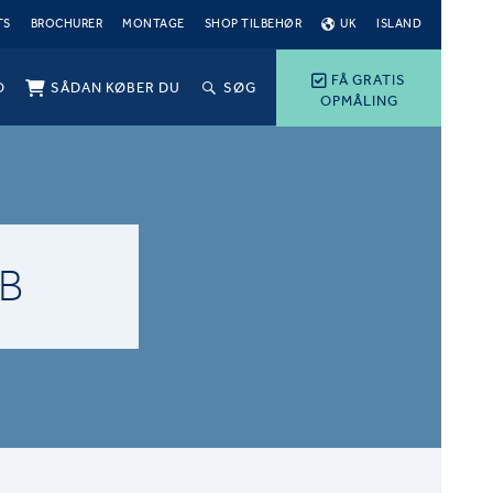
TS
BROCHURER
MONTAGE
SHOP TILBEHØR
UK
ISLAND
FÅ GRATIS
O
SÅDAN KØBER DU
SØG
OPMÅLING
B