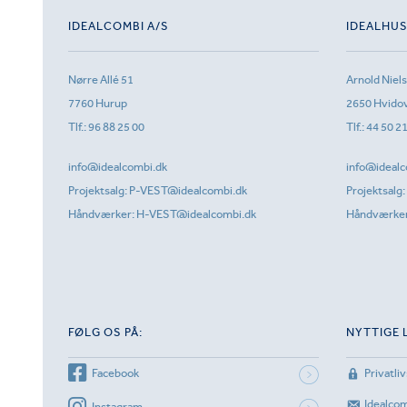
IDEALCOMBI A/S
IDEALHU
Nørre Allé 51
Arnold Niel
7760 Hurup
2650 Hvido
Tlf.:
96 88 25 00
Tlf.:
44 50 2
info@idealcombi.dk
info@idealc
Projektsalg:
P-VEST@idealcombi.dk
Projektsalg:
Håndværker:
H-VEST@idealcombi.dk
Håndværke
FØLG OS PÅ:
NYTTIGE 
Facebook
Privatliv
Idealco
Instagram