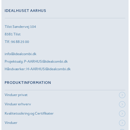
IDEALHUSET AARHUS
Tilst Søndervej 104
8381 Tilst
Tlf.:
96 88 25 00
info@idealcombi.dk
Projektsalg:
P-AARHUS@idealcombi.dk
Håndværker:
H-AARHUS@idealcombi.dk
PRODUKTINFORMATION
Vinduer privat
Vinduer erhverv
Kvalitetssikring og Certifikater
Vinduer