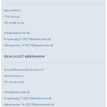
Nørre Allé 51
7760 Hurup
Tlf.:
96 88 25 00
info@idealcombi.dk
Projektsalg:
P-VEST@idealcombi.dk
Håndværker:
H-VEST@idealcombi.dk
IDEALHUSET KØBENHAVN
Arnold Nielsens Boulevard 134
2650 Hvidovre
Tlf.:
44 50 21 00
info@idealcombi.dk
Projektsalg:
P-OEST@idealcombi.dk
Håndværker:
H-OEST@idealcombi.dk