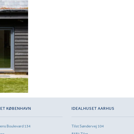
SET KØBENHAVN
IDEALHUSET AARHUS
sens Boulevard 134
Tilst Søndervej 104
vre
8381 Tilst