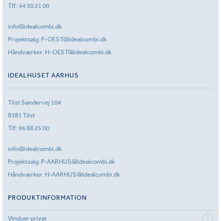
Tlf.:
44 50 21 00
info@idealcombi.dk
Projektsalg:
P-OEST@idealcombi.dk
Håndværker:
H-OEST@idealcombi.dk
IDEALHUSET AARHUS
Tilst Søndervej 104
8381 Tilst
Tlf.:
96 88 25 00
info@idealcombi.dk
Projektsalg:
P-AARHUS@idealcombi.dk
Håndværker:
H-AARHUS@idealcombi.dk
PRODUKTINFORMATION
Vinduer privat