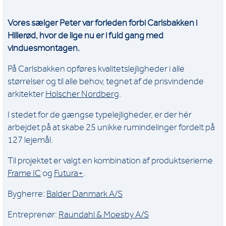
Vores sælger Peter var forleden forbi Carlsbakken i
Hillerød, hvor de lige nu er i fuld gang med
vinduesmontagen.
På Carlsbakken opføres kvalitetslejligheder i alle
størrelser og til alle behov, tegnet af de prisvindende
arkitekter
Holscher Nordberg
.
I stedet for de gængse typelejligheder, er der hér
arbejdet på at skabe 25 unikke rumindelinger fordelt på
127 lejemål.
Til projektet er valgt en kombination af produktserierne
Frame IC
og
Futura+
.
Bygherre:
Balder Danmark A/S
Entreprenør:
Raundahl & Moesby A/S