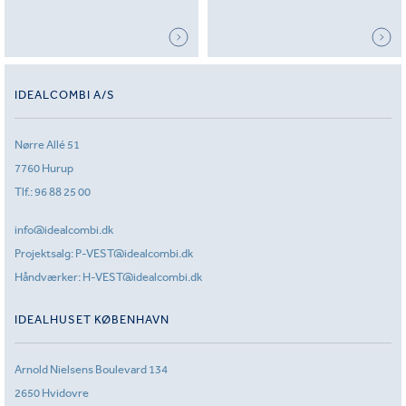
IDEALCOMBI A/S
Nørre Allé 51
7760 Hurup
Tlf.:
96 88 25 00
info@idealcombi.dk
Projektsalg:
P-VEST@idealcombi.dk
Håndværker:
H-VEST@idealcombi.dk
IDEALHUSET KØBENHAVN
Arnold Nielsens Boulevard 134
2650 Hvidovre