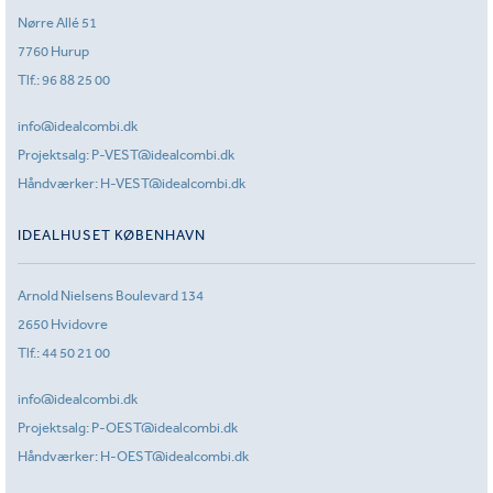
Nørre Allé 51
7760 Hurup
Tlf.:
96 88 25 00
info@idealcombi.dk
Projektsalg:
P-VEST@idealcombi.dk
Håndværker:
H-VEST@idealcombi.dk
IDEALHUSET KØBENHAVN
Arnold Nielsens Boulevard 134
2650 Hvidovre
Tlf.:
44 50 21 00
info@idealcombi.dk
Projektsalg:
P-OEST@idealcombi.dk
Håndværker:
H-OEST@idealcombi.dk