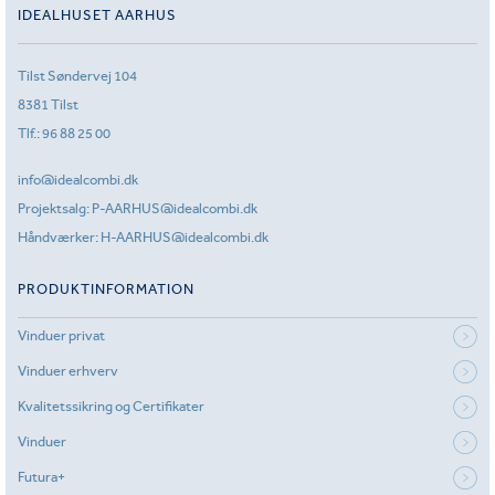
IDEALHUSET AARHUS
Tilst Søndervej 104
8381 Tilst
Tlf.:
96 88 25 00
info@idealcombi.dk
Projektsalg:
P-AARHUS@idealcombi.dk
Håndværker:
H-AARHUS@idealcombi.dk
PRODUKTINFORMATION
Vinduer privat
Vinduer erhverv
Kvalitetssikring og Certifikater
Vinduer
Futura+