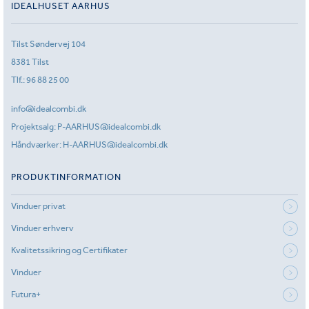
IDEALHUSET AARHUS
Tilst Søndervej 104
8381 Tilst
Tlf.:
96 88 25 00
info@idealcombi.dk
Projektsalg:
P-AARHUS@idealcombi.dk
Håndværker:
H-AARHUS@idealcombi.dk
PRODUKTINFORMATION
Vinduer privat
Vinduer erhverv
Kvalitetssikring og Certifikater
Vinduer
Futura+