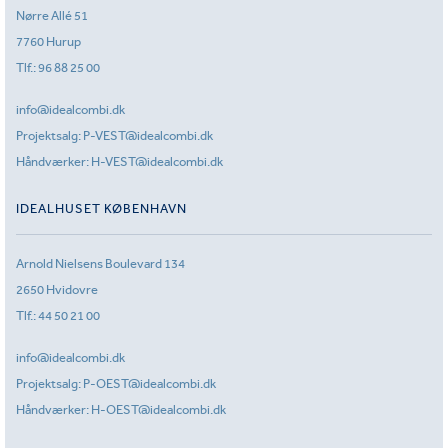
Nørre Allé 51
7760 Hurup
Tlf.:
96 88 25 00
info@idealcombi.dk
Projektsalg:
P-VEST@idealcombi.dk
Håndværker:
H-VEST@idealcombi.dk
IDEALHUSET KØBENHAVN
Arnold Nielsens Boulevard 134
2650 Hvidovre
Tlf.:
44 50 21 00
info@idealcombi.dk
Projektsalg:
P-OEST@idealcombi.dk
Håndværker:
H-OEST@idealcombi.dk