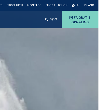
TS
BROCHURER
MONTAGE
SHOP TILBEHØR
UK
ISLAND
FÅ GRATIS
SØG
OPMÅLING