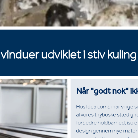
induer udviklet i stiv kuling
Når "godt nok" ik
Hos Idealcombi har vi lige 
al vores thyboske stædighed 
forbedre holdbarhed, isole
design gennem nye materia