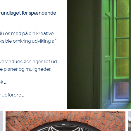
 grundlaget for spændende
du os med på din kreative
leksible omkring udvikling af
e vinduesløsninger lidt ud
ne planer og muligheder.
ekt.
e udfordret.