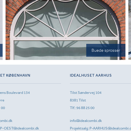
Buede sprosser
SET KØBENHAVN
IDEALHUSET AARHUS
sens Boulevard 134
Tilst Søndervej 104
vre
8381 Tilst
1 00
Tlf.:
96 88 25 00
ombi.dk
info@idealcombi.dk
P-OEST@idealcombi.dk
Projektsalg:
P-AARHUS@idealcombi.