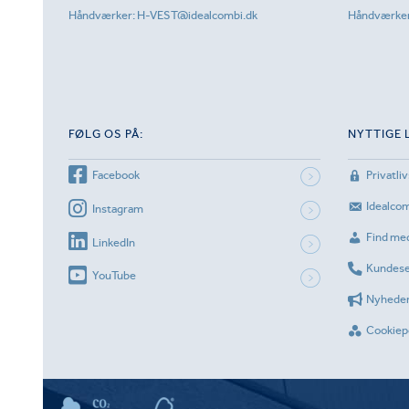
Håndværker:
H-VEST@idealcombi.dk
Håndværke
FØLG OS PÅ:
NYTTIGE 
Facebook
Privatliv
Idealco
Instagram
Find me
LinkedIn
Kundese
YouTube
Nyhede
Cookiepo