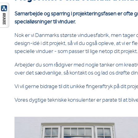
Samarbejde og sparring i projekteringsfasen er ofte
specialløsninger til vinduer.
Nok er vi Danmarks største vinduesfabrik, men tager 
design-idé i dit projekt, så vil du også opleve, at vi er f
specielle vinduer - som passer til lige netop dit projekt.
Arbejder du som rådgiver med nogle tanker om kreativ
over det sædvanlige, så kontakt os og lad os drøfte di
Vi vil gerne bidrage til dit unikke fingeraftryk på dit proj
Vores dygtige tekniske konsulenter er parate til at bliv