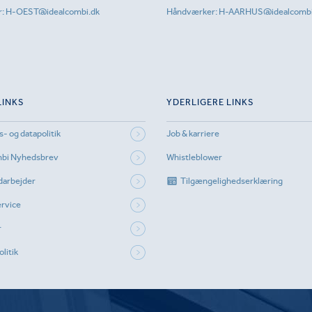
r:
H-OEST@idealcombi.dk
Håndværker:
H-AARHUS@idealcombi
LINKS
YDERLIGERE LINKS
s- og datapolitik
Job & karriere
mbi Nyhedsbrev
Whistleblower
darbejder
Tilgængelighedserklæring
rvice
r
litik