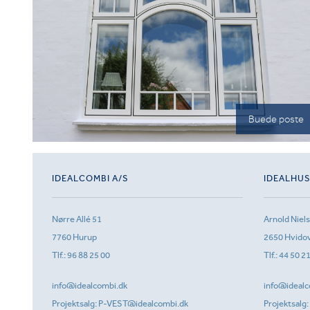
Buede poste
IDEALCOMBI A/S
IDEALHU
Nørre Allé 51
Arnold Niel
7760 Hurup
2650 Hvido
Tlf.:
96 88 25 00
Tlf.:
44 50 2
info@idealcombi.dk
info@idealc
Projektsalg:
P-VEST@idealcombi.dk
Projektsalg: