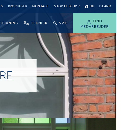
TS
BROCHURER
MONTAGE
SHOP TILBEHØR
UK
ISLAND
FIND
DGIVNING
TEKNISK
SØG
MEDARBEJDER
ØRE