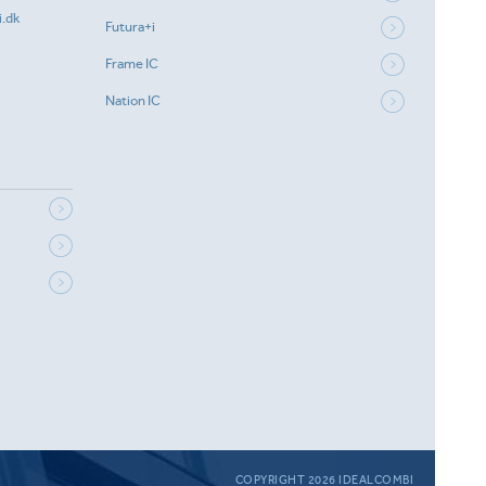
.dk
Futura+i
Frame IC
Nation IC
COPYRIGHT 2026 IDEALCOMBI