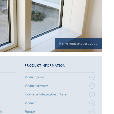
Karm med ekstra dybde
PRODUKTINFORMATION
Vinduer privat
Vinduer erhverv
Kvalitetssikring og Certifikater
Vinduer
dk
Futura+