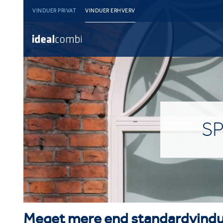
VINDUER PRIVAT
VINDUER ERHVERV
SP
Meget mere end standardvindu