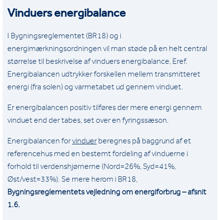
Vinduers energibalance
I Bygningsreglementet (BR18) og i
energimærkningsordningen vil man støde på en helt central
størrelse til beskrivelse af vinduers energibalance, Eref.
Energibalancen udtrykker forskellen mellem transmitteret
energi (fra solen) og varmetabet ud gennem vinduet.
Er energibalancen positiv tilføres der mere energi gennem
vinduet end der tabes, set over en fyringssæson.
Energibalancen for
vinduer
beregnes på baggrund af et
referencehus med en bestemt fordeling af vinduerne i
forhold til verdenshjørnerne (Nord=26%, Syd=41%,
Øst/vest=33%). Se mere herom i BR18,
Bygningsreglementets vejledning om energiforbrug – afsnit
1.6.