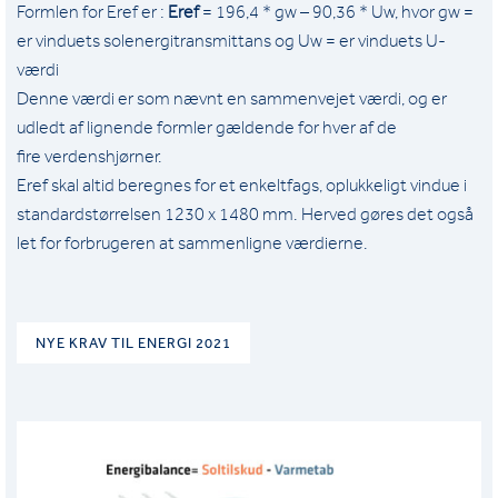
Formlen for Eref er :
Eref
= 196,4 * gw – 90,36 * Uw, hvor gw =
er vinduets solenergitransmittans og Uw = er vinduets U-
værdi
Denne værdi er som nævnt en sammenvejet værdi, og er
udledt af lignende formler gældende for hver af de
fire verdenshjørner.
Eref skal altid beregnes for et enkeltfags, oplukkeligt vindue i
standardstørrelsen 1230 x 1480 mm. Herved gøres det også
let for forbrugeren at sammenligne værdierne.
NYE KRAV TIL ENERGI 2021