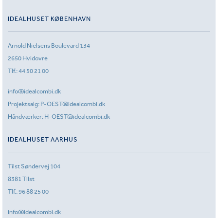
IDEALHUSET KØBENHAVN
Arnold Nielsens Boulevard 134
2650 Hvidovre
Tlf.:
44 50 21 00
info@idealcombi.dk
Projektsalg:
P-OEST@idealcombi.dk
Håndværker:
H-OEST@idealcombi.dk
IDEALHUSET AARHUS
Tilst Søndervej 104
8381 Tilst
Tlf.:
96 88 25 00
info@idealcombi.dk