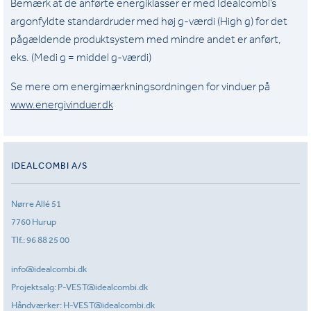
Bemærk at de anførte energiklasser er med Idealcombi’s
argonfyldte standardruder med høj g-værdi (High g) for det
pågældende produktsystem med mindre andet er anført,
eks. (Medi g = middel g-værdi)
Se mere om energimærkningsordningen for vinduer på
www.energivinduer.dk
IDEALCOMBI A/S
Nørre Allé 51
7760 Hurup
Tlf.:
96 88 25 00
info@idealcombi.dk
Projektsalg:
P-VEST@idealcombi.dk
Håndværker:
H-VEST@idealcombi.dk