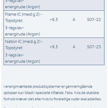
3-lags lav-
energirude (Argon)
Frame IC (medi g 2) -
+9,3
A
507-22
Topstyret
3-lags lav-
energirude (Argon)
Nation IC (medi g 2) -
+9,3
A
507-23
Topstyret
3-lags lav-
energirude (Argon)
I energimærkede produktsystemer er gennemgående
sprosser kun tilladt i specielle tilfælde, f.eks. hvis de statiske
forhold kræver det eller hvis to forskellige ruder skal adskilles.