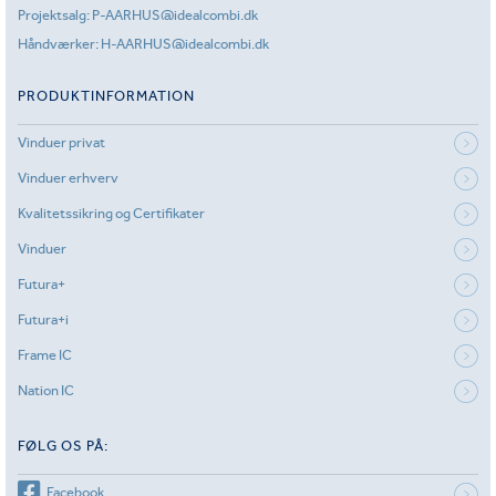
Projektsalg:
P-AARHUS@idealcombi.dk
Håndværker:
H-AARHUS@idealcombi.dk
PRODUKTINFORMATION
Vinduer privat
Vinduer erhverv
Kvalitetssikring og Certifikater
Vinduer
Futura+
Futura+i
Frame IC
Nation IC
FØLG OS PÅ:
Facebook