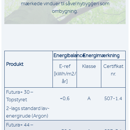
mærkede vinduer til såvel nybyggeri som
ombygning.
Energibalance
Energimærkning
Produkt
E-ref
Klasse
Certifikat
[kWh/m2/
nr.
år]
Futura+ 30 –
+0,6
A
507-1.4
Topstyret
2-lags standard lav-
energirude (Argon)
Futura+ 44 –