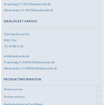
Projektsalg:
P-OEST@idealcombi.dk
Håndværker:
H-OEST@idealcombi.dk
IDEALHUSET AARHUS
Tilst Søndervej 104
8381 Tilst
Tlf.:
96 88 25 00
info@idealcombi.dk
Projektsalg:
P-AARHUS@idealcombi.dk
Håndværker:
H-AARHUS@idealcombi.dk
PRODUKTINFORMATION
Vinduer privat
Vinduer erhverv
Kvalitetssikring og Certifikater