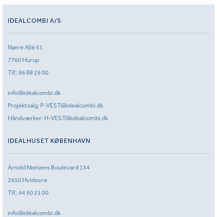
IDEALCOMBI A/S
Nørre Allé 51
7760 Hurup
Tlf.:
96 88 25 00
info@idealcombi.dk
Projektsalg:
P-VEST@idealcombi.dk
Håndværker:
H-VEST@idealcombi.dk
IDEALHUSET KØBENHAVN
Arnold Nielsens Boulevard 134
2650 Hvidovre
Tlf.:
44 50 21 00
info@idealcombi.dk