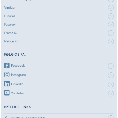
Vinduer
Futura+
Futura+i
Frame IC
Nation IC
FØLG OS PÅ:
Facebook
Instagram
LinkedIn
YouTube
NYTTIGE LINKS
Privatlivs- og datapolitik