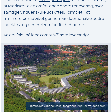
at iværksætte en omfattende energirenovering, hvor
samtlige vinduer skulle udskiftes. Formålet – at
minimere varmetabet gennem vinduerne, sikre bedre
indeklima og generel komfort for beboerne.
Valget faldt på
Idealcombi A/S
som leverandør.
“Hørsholms Grønne Oase” får grønne vinduer fra Idealcombi