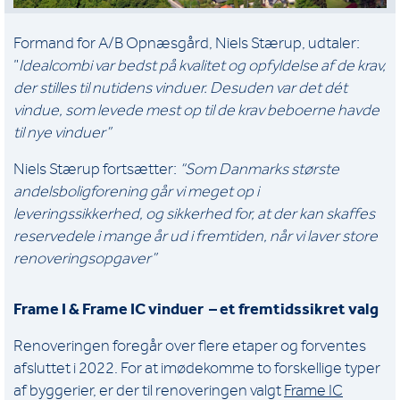
Formand for A/B Opnæsgård, Niels Stærup, udtaler:
”
Idealcombi var bedst på kvalitet og opfyldelse af de krav,
der stilles til nutidens vinduer. Desuden var det dét
vindue, som levede mest op til de krav beboerne havde
til nye vinduer”
Niels Stærup fortsætter:
“Som Danmarks største
andelsboligforening går vi meget op i
leveringssikkerhed, og sikkerhed for, at der kan skaffes
reservedele i mange år ud i fremtiden, når vi laver store
renoveringsopgaver”
Frame I & Frame IC vinduer – et fremtidssikret valg
Renoveringen foregår over flere etaper og forventes
afsluttet i 2022. For at imødekomme to forskellige typer
af byggerier, er der til renoveringen valgt
Frame IC