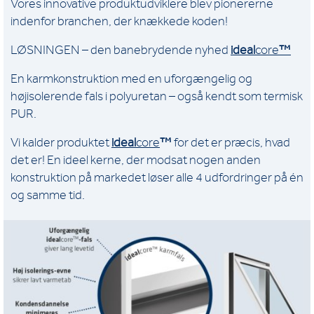
Vores innovative produktudviklere blev pionererne
indenfor branchen, der knækkede koden!
LØSNINGEN – den banebrydende nyhed
ideal
core
™
En karmkonstruktion med en uforgængelig og
højisolerende fals i polyuretan – også kendt som termisk
PUR.
Vi kalder produktet
ideal
core
™
for det er præcis, hvad
det er! En ideel kerne, der modsat nogen anden
konstruktion på markedet løser alle 4 udfordringer på én
og samme tid.