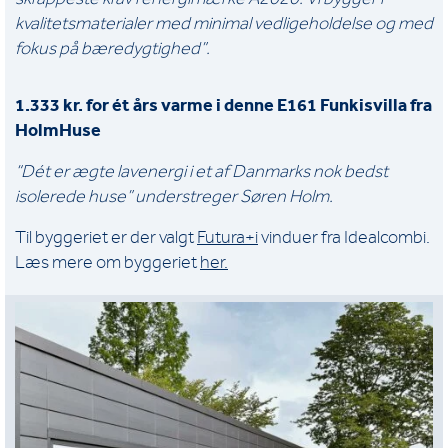
kvalitetsmaterialer med minimal vedligeholdelse og med
fokus på bæredygtighed”.
1.333 kr. for ét års varme i denne E161 Funkisvilla fra
HolmHuse
“Dét er ægte lavenergi i et af Danmarks nok bedst
isolerede huse” understreger Søren Holm.
Til byggeriet er der valgt
Futura+i
vinduer fra Idealcombi.
Læs mere om byggeriet
her.