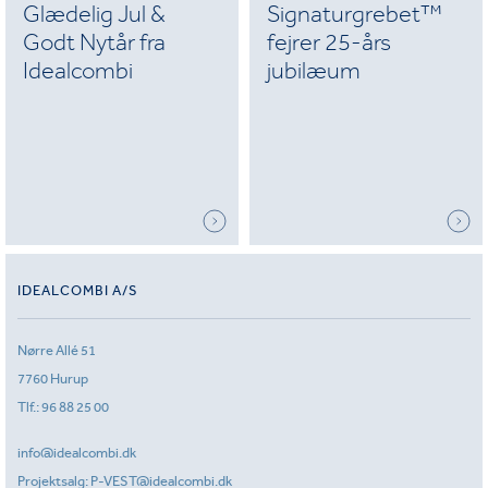
Glædelig Jul &
Signaturgrebet™
Godt Nytår fra
fejrer 25-års
Idealcombi
jubilæum
IDEALCOMBI A/S
Nørre Allé 51
7760 Hurup
Tlf.:
96 88 25 00
info@idealcombi.dk
Projektsalg:
P-VEST@idealcombi.dk