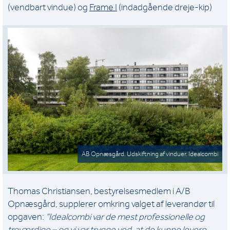
(vendbart vindue) og
Frame I
(indadgående dreje-kip)
AB Opnæsgård. Udskiftning af vinduer. Idealcombi
Thomas Christiansen, bestyrelsesmedlem i A/B
Opnæsgård, supplerer omkring valget af leverandør til
opgaven:
“Idealcombi var de mest professionelle og
troværdige – og vi var trygge ved, at de kunne levere