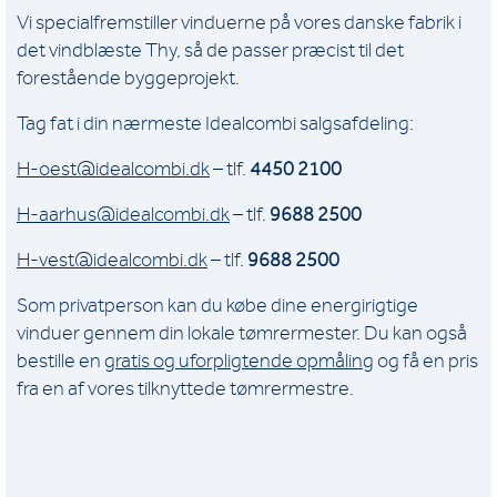
Vi specialfremstiller vinduerne på vores danske fabrik i
det vindblæste Thy, så de passer præcist til det
forestående byggeprojekt.
Tag fat i din nærmeste Idealcombi salgsafdeling:
H-oest@idealcombi.dk
– tlf.
4450 2100
H-aarhus@idealcombi.dk
– tlf.
9688 2500
H-vest@idealcombi.dk
– tlf.
9688 2500
Som privatperson kan du købe dine energirigtige
vinduer gennem din lokale tømrermester. Du kan også
bestille en
gratis og uforpligtende opmåling
og få en pris
fra en af vores tilknyttede tømrermestre.