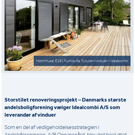
HolmHuse, E161 Funkisvilla. Futura+i vinduer – Idealcombi
Storstilet renoveringsprojekt – Danmarks største
andelsboligforening vælger Idealcombi A/S som
leverandør af vinduer
Som en del af vedligeholdelsesstrategien i
Andelsforeningen,
A/B Opnæsgård
, blev det besluttet,