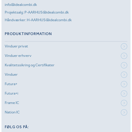
info@idealcombi.dk
Projektsalg:
P-AARHUS@idealcombi.dk
Håndværker:
H-AARHUS@idealcombi.dk
PRODUKTINFORMATION
Vinduer privat
Vinduer erhverv
Kvalitetssikring og Certifikater
Vinduer
Futura+
Futura+i
Frame IC
Nation IC
FØLG OS PÅ: