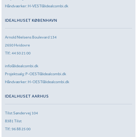
Håndværker:
H-VEST@idealcombi.dk
IDEALHUSET KØBENHAVN
Arnold Nielsens Boulevard 134
2650 Hvidovre
Tlf.:
44 50 21 00
info@idealcombi.dk
Projektsalg:
P-OEST@idealcombi.dk
Håndværker:
H-OEST@idealcombi.dk
IDEALHUSET AARHUS
Tilst Søndervej 104
8381 Tilst
Tlf.:
96 88 25 00