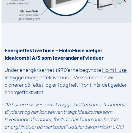
Energieffektive huse – HolmHuse vælger
Idealcombi A/S som leverandør af vinduer
Under energikriserne i 1970’erne begyndte
Holm Huse
at bygge energieffektive huse. Virksomheden var
pionerer på feltet, og er i dag helt i front, når det gælder
energieffektivitet.
”Vi har en mission om at bygge kvalitetshuse fra inderst
til yderst og har konsekvent valgt Idealcombi som
leverandør af vinduer, fordi de har Danmarks bedste
energivinduer på markedet” udtaler Søren Holm CCO