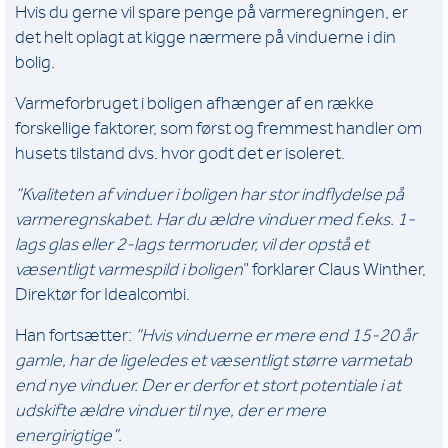
Hvis du gerne vil spare penge på varmeregningen, er
det helt oplagt at kigge nærmere på vinduerne i din
bolig.
Varmeforbruget i boligen afhænger af en række
forskellige faktorer, som først og fremmest handler om
husets tilstand dvs. hvor godt det er isoleret.
“Kvaliteten af vinduer i boligen har stor indflydelse på
varmeregnskabet. Har du ældre vinduer med f.eks. 1-
lags glas eller 2-lags termoruder, vil der opstå et
væsentligt varmespild i boligen
” forklarer Claus Winther,
Direktør for Idealcombi.
Han fortsætter:
“Hvis vinduerne er mere end 15-20 år
gamle, har de ligeledes et væsentligt større varmetab
end nye vinduer. Der er derfor et stort potentiale i at
udskifte ældre vinduer til nye, der er mere
energirigtige”.