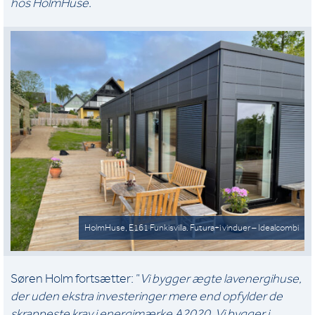
hos HolmHuse.
HolmHuse, E161 Funkisvilla. Futura+i vinduer – Idealcombi
Søren Holm fortsætter: ”
Vi bygger ægte lavenergihuse,
der uden ekstra investeringer mere end opfylder de
skrappeste krav i energimærke A2020. Vi bygger i