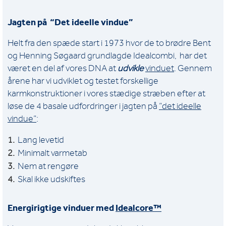
Jagten på “Det ideelle vindue”
Helt fra den spæde start i 1973 hvor de to brødre Bent
og Henning Søgaard grundlagde Idealcombi, har det
været en del af vores DNA at
udvikle
vinduet
. Gennem
årene har vi udviklet og testet forskellige
karmkonstruktioner i vores stædige stræben efter at
løse de 4 basale udfordringer i jagten på
”det ideelle
vindue”
:
Lang levetid
Minimalt varmetab
Nem at rengøre
Skal ikke udskiftes
Energirigtige vinduer med
Idealcore™