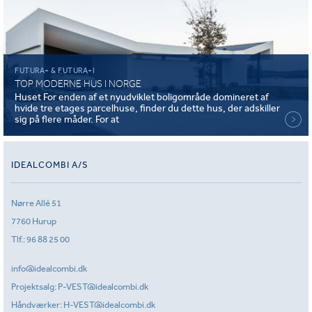
FUTURA+ & FUTURA+I
TOP MODERNE HUS I NORGE
Huset For enden af et nyudviklet boligområde domineret af
hvide tre etages parcelhuse, finder du dette hus, der adskiller
sig på flere måder. For at
IDEALCOMBI A/S
Nørre Allé 51
7760 Hurup
Tlf.:
96 88 25 00
info@idealcombi.dk
Projektsalg:
P-VEST@idealcombi.dk
Håndværker:
H-VEST@idealcombi.dk