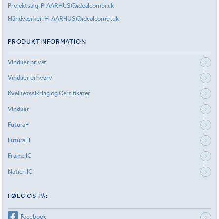
Projektsalg:
P-AARHUS@idealcombi.dk
Håndværker:
H-AARHUS@idealcombi.dk
PRODUKTINFORMATION
Vinduer privat
Vinduer erhverv
Kvalitetssikring og Certifikater
Vinduer
Futura+
Futura+i
Frame IC
Nation IC
FØLG OS PÅ:
Facebook