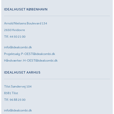
IDEALHUSET KØBENHAVN
Arnold Nielsens Boulevard 134
2650 Hvidovre
Tlf.:
44 50 21 00
info@idealcombi.dk
Projektsalg:
P-OEST@idealcombi.dk
Håndværker:
H-OEST@idealcombi.dk
IDEALHUSET AARHUS
Tilst Søndervej 104
8381 Tilst
Tlf.:
96 88 25 00
info@idealcombi.dk