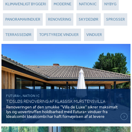
KLIMAVENLIGT BYGGERI
MODERNE
NATION IC
NYBYG
PANORAMAVINDUER
RENOVERING
SKYDEDØR
SPROSSER
TERRASSEDØR
TOPSTYREDE VINDUER
VINDUER
FUTURA+, NATION IC
TIDSLØS RENOVERING AF KLASSISK MURSTENSVILLA
Renoveringen af den smukke “Villa de Luxe” sikrer maksimalt
lys og uovertruffen holdbarhed med Futura+ vinduer fra
Idealcombi Idealcombi har haft fornøjelsen af at levere