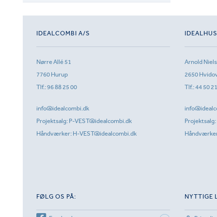
IDEALCOMBI A/S
IDEALHU
Nørre Allé 51
Arnold Niel
7760 Hurup
2650 Hvido
Tlf.:
96 88 25 00
Tlf.:
44 50 2
info@idealcombi.dk
info@idealc
Projektsalg:
P-VEST@idealcombi.dk
Projektsalg:
Håndværker:
H-VEST@idealcombi.dk
Håndværke
FØLG OS PÅ:
NYTTIGE 