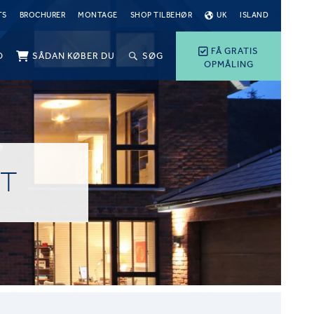
TS
BROCHURER
MONTAGE
SHOP TILBEHØR
UK
ISLAND
FÅ GRATIS
O
SÅDAN KØBER DU
SØG
OPMÅLING
RT