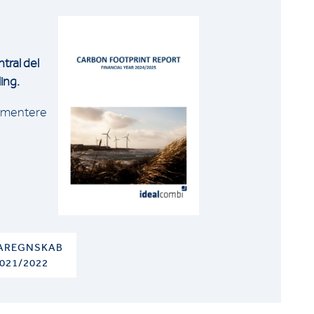
tral del
ing.
kumentere
AREGNSKAB
2021/2022