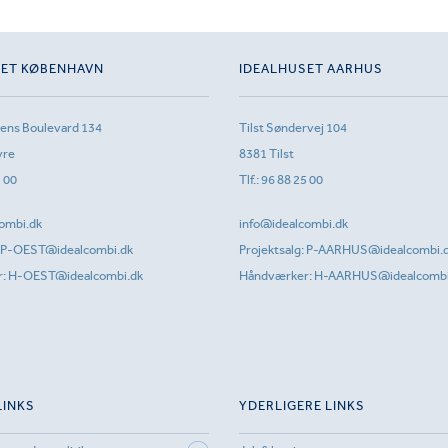
SET KØBENHAVN
IDEALHUSET AARHUS
sens Boulevard 134
Tilst Søndervej 104
vre
8381 Tilst
1 00
Tlf.:
96 88 25 00
ombi.dk
info@idealcombi.dk
P-OEST@idealcombi.dk
Projektsalg:
P-AARHUS@idealcombi.
r:
H-OEST@idealcombi.dk
Håndværker:
H-AARHUS@idealcombi
LINKS
YDERLIGERE LINKS