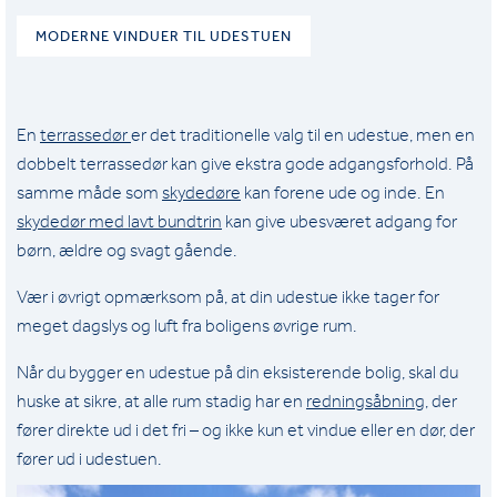
MODERNE VINDUER TIL UDESTUEN
En
terrassedør
er det traditionelle valg til en udestue, men en
dobbelt terrassedør kan give ekstra gode adgangsforhold. På
samme måde som
skydedøre
kan forene ude og inde. En
skydedør med lavt bundtrin
kan give ubesværet adgang for
børn, ældre og svagt gående.
Vær i øvrigt opmærksom på, at din udestue ikke tager for
meget dagslys og luft fra boligens øvrige rum.
Når du bygger en udestue på din eksisterende bolig, skal du
huske at sikre, at alle rum stadig har en
redningsåbning
, der
fører direkte ud i det fri – og ikke kun et vindue eller en dør, der
fører ud i udestuen.