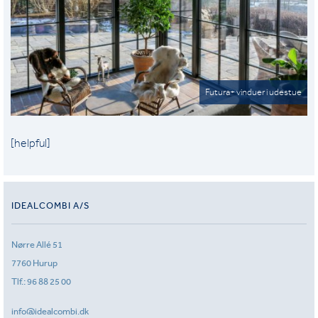
Futura+ vinduer i udestue
[helpful]
IDEALCOMBI A/S
Nørre Allé 51
7760 Hurup
Tlf.:
96 88 25 00
info@idealcombi.dk