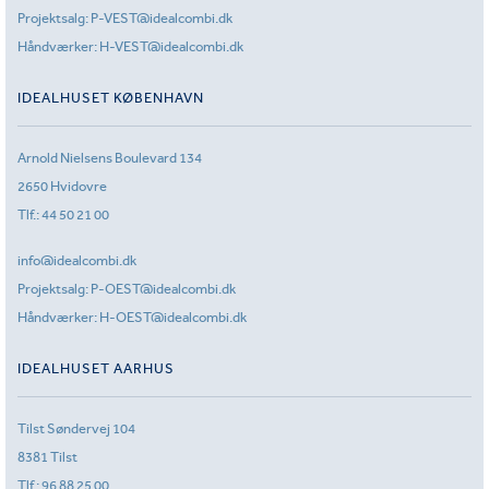
Projektsalg:
P-VEST@idealcombi.dk
Håndværker:
H-VEST@idealcombi.dk
IDEALHUSET KØBENHAVN
Arnold Nielsens Boulevard 134
2650 Hvidovre
Tlf.:
44 50 21 00
info@idealcombi.dk
Projektsalg:
P-OEST@idealcombi.dk
Håndværker:
H-OEST@idealcombi.dk
IDEALHUSET AARHUS
Tilst Søndervej 104
8381 Tilst
Tlf.:
96 88 25 00