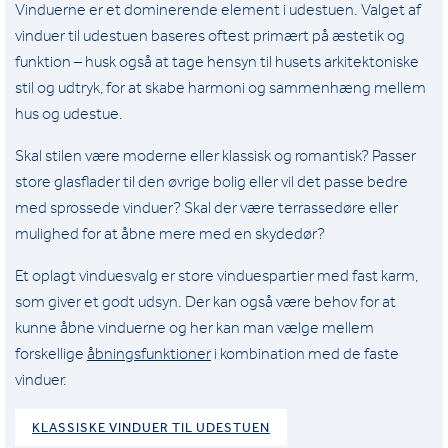
Vinduerne er et dominerende element i udestuen. Valget af
vinduer til udestuen baseres oftest primært på æstetik og
funktion – husk også at tage hensyn til husets arkitektoniske
stil og udtryk, for at skabe harmoni og sammenhæng mellem
hus og udestue.
Skal stilen være moderne eller klassisk og romantisk? Passer
store glasflader til den øvrige bolig eller vil det passe bedre
med sprossede vinduer? Skal der være terrassedøre eller
mulighed for at åbne mere med en skydedør?
Et oplagt vinduesvalg er store vinduespartier med fast karm,
som giver et godt udsyn. Der kan også være behov for at
kunne åbne vinduerne og her kan man vælge mellem
forskellige
åbningsfunktioner
i kombination med de faste
vinduer.
KLASSISKE VINDUER TIL UDESTUEN