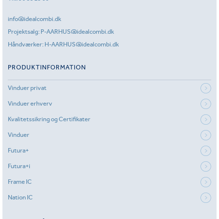
info@idealcombi.dk
Projektsalg:
P-AARHUS@idealcombi.dk
Håndværker:
H-AARHUS@idealcombi.dk
PRODUKTINFORMATION
Vinduer privat
Vinduer erhverv
Kvalitetssikring og Certifikater
Vinduer
Futura+
Futura+i
Frame IC
Nation IC